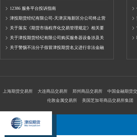
12386 服务平台投诉指南
津投期货经纪有限公司-天津滨海新区分公司终止营
业的公告
关于落实《期货市场程序化交易管理规定》相关要
求,无限易终端版本调整及客户通知
关于津投期货经纪有限公司购买服务器设备涉及关
联交易情况的公示
关于警惕不法分子假冒津投期货名义进行非法金融
活动的声明
上海期货交易所
大连商品交易所
郑州商品交易所
中国金融期货
伦敦金属交易所
美国芝加哥商品交易所集团