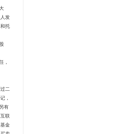
大
理人发
构和托
股
任，
过二
登记，
另有
、互联
订基金
括买卖