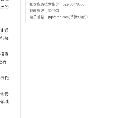
夜盘应急技术指导：022-58778336
相应的
邮政编码：300203
电子邮箱：jtqh#jtqh.com(替换#为@)
止通
进行募
投资
取有
行托
金份
资领域