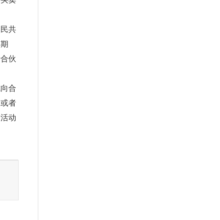
。
民共
、期
者合伙
向合
司或者
务活动