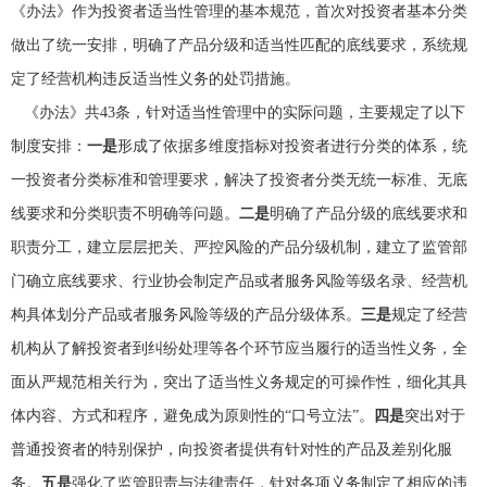
《办法》作为投资者适当性管理的基本规范，首次对投资者基本分类
做出了统一安排，明确了产品分级和适当性匹配的底线要求，系统规
定了经营机构违反适当性义务的处罚措施。
《办法》共43条，针对适当性管理中的实际问题，主要规定了以下
制度安排：
一是
形成了依据多维度指标对投资者进行分类的体系，统
一投资者分类标准和管理要求，解决了投资者分类无统一标准、无底
线要求和分类职责不明确等问题。
二是
明确了产品分级的底线要求和
职责分工，建立层层把关、严控风险的产品分级机制，建立了监管部
门确立底线要求、行业协会制定产品或者服务风险等级名录、经营机
构具体划分产品或者服务风险等级的产品分级体系。
三是
规定了经营
机构从了解投资者到纠纷处理等各个环节应当履行的适当性义务，全
面从严规范相关行为，突出了适当性义务规定的可操作性，细化其具
体内容、方式和程序，避免成为原则性的“口号立法”。
四是
突出对于
普通投资者的特别保护，向投资者提供有针对性的产品及差别化服
务。
五是
强化了监管职责与法律责任，针对各项义务制定了相应的违