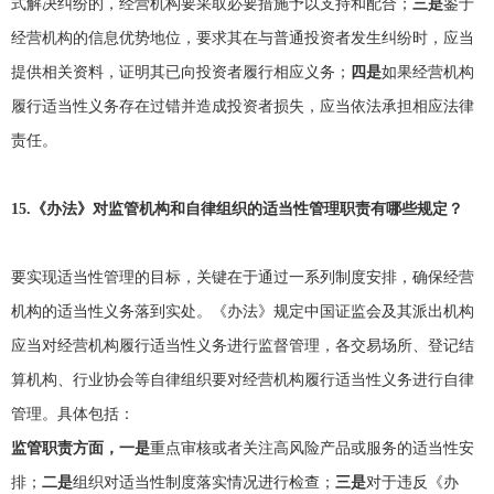
式解决纠纷的，经营机构要采取必要措施予以支持和配合；
三是
鉴于
经营机构的信息优势地位，要求其在与普通投资者发生纠纷时，应当
提供相关资料，证明其已向投资者履行相应义务；
四是
如果经营机构
履行适当性义务存在过错并造成投资者损失，应当依法承担相应法律
责任。
15.
《办法》对监管机构和自律组织的适当性管理职责有哪些规定？
要实现适当性管理的目标，关键在于通过一系列制度安排，确保经营
机构的适当性义务落到实处。《办法》规定中国证监会及其派出机构
应当对经营机构履行适当性义务进行监督管理，各交易场所、登记结
算机构、行业协会等自律组织要对经营机构履行适当性义务进行自律
管理。具体包括：
监管职责方面，一是
重点审核或者关注高风险产品或服务的适当性安
排；
二是
组织对适当性制度落实情况进行检查；
三是
对于违反《办