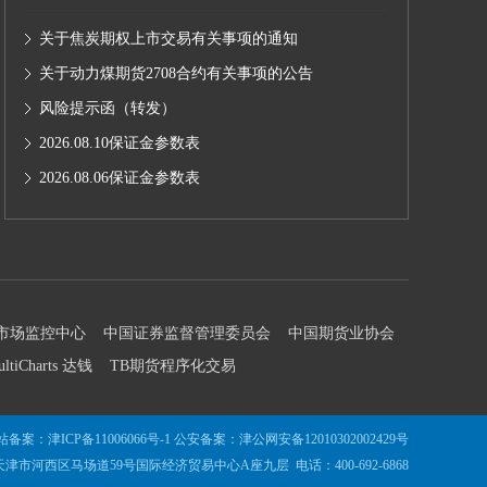
关于焦炭期权上市交易有关事项的通知
关于动力煤期货2708合约有关事项的公告
风险提示函（转发）
2026.08.10保证金参数表
2026.08.06保证金参数表
市场监控中心
中国证券监督管理委员会
中国期货业协会
ultiCharts 达钱
TB期货程序化交易
站备案：
津ICP备11006066号-1
公安备案：
津公网安备12010302002429号
津市河西区马场道59号国际经济贸易中心A座九层 电话：400-692-6868