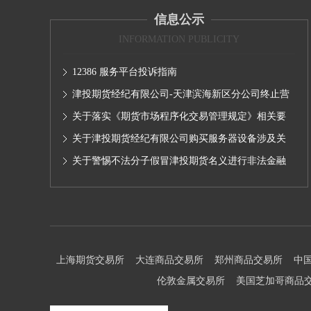
信息公示
INFORMATION PUBLICITY
12386 服务平台投诉指南
津投期货经纪有限公司-天津滨海新区分公司终止营
业的公告
关于落实《期货市场程序化交易管理规定》相关要
求,无限易终端版本调整及客户通知
关于津投期货经纪有限公司购买服务器设备涉及关
联交易情况的公示
关于警惕不法分子假冒津投期货名义进行非法金融
活动的声明
上海期货交易所
大连商品交易所
郑州商品交易所
中
伦敦金属交易所
美国芝加哥商品