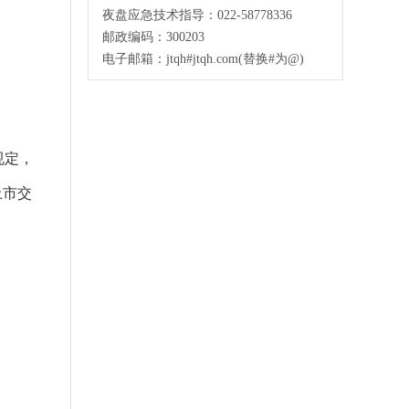
夜盘应急技术指导：022-58778336
邮政编码：300203
电子邮箱：jtqh#jtqh.com(替换#为@)
规定，
上市交