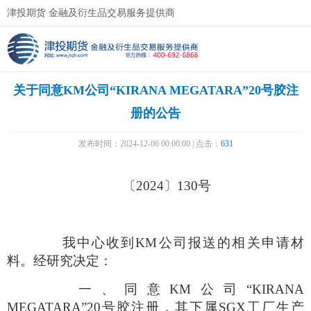
津投期货 金融及衍生品交易服务提供商
关于同意KM公司“KIRANA MEGATARA”20号胶注
册的公告
发布时间：2024-12-06 00:00:00 | 点击：
631
〔
2024
〕
130
号
我中心收到
KM
公司报送的相关申请材
料。经研究决定：
一、同意
KM
公司
“
KIRANA
MEGATARA
”
20
号胶注册
，
其下属
SGX
工厂生产