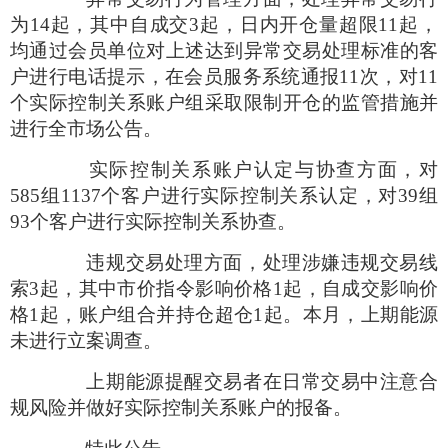
为
14
起，其中自成交
3
起，日内开仓量超限
11
起，
均通过会员单位对上述达到异常交易处理标准的客
户进行电话提示，在会员服务系统通报
11
次，对
11
个实际控制关系账户组采取限制开仓的监管措施并
进行全市场公告。
实际控制关系账户认定与协查方面，对
585
组
1137
个客户进行实际控制关系认定，对
39
组
93
个客户进行实际控制关系协查。
违规交易处理方面，处理涉嫌违规交易线
索
3
起，其中市价指令影响价格
1
起，自成交影响价
格
1
起，账户组合并持仓超仓
1
起。本月，上期能源
未进行立案调查。
上期能源提醒交易者在日常交易中注意合
规风险并做好实际控制关系账户的报备。