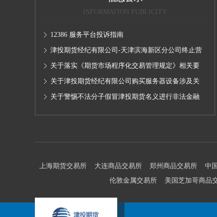
INFORMATION PUBLICITY
12386 服务平台投诉指南
津投期货经纪有限公司-天津滨海新区分公司终止营
业的公告
关于落实《期货市场程序化交易管理规定》相关要
求,无限易终端版本调整及客户通知
关于津投期货经纪有限公司购买服务器设备涉及关
联交易情况的公示
关于警惕不法分子假冒津投期货名义进行非法金融
活动的声明
上海期货交易所
大连商品交易所
郑州商品交易所
中
伦敦金属交易所
美国芝加哥商品