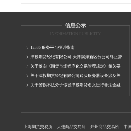
信息公示
INFORMATION PUBLICITY
12386 服务平台投诉指南
津投期货经纪有限公司-天津滨海新区分公司终止营
业的公告
关于落实《期货市场程序化交易管理规定》相关要
求,无限易终端版本调整及客户通知
关于津投期货经纪有限公司购买服务器设备涉及关
联交易情况的公示
关于警惕不法分子假冒津投期货名义进行非法金融
活动的声明
上海期货交易所
大连商品交易所
郑州商品交易所
中