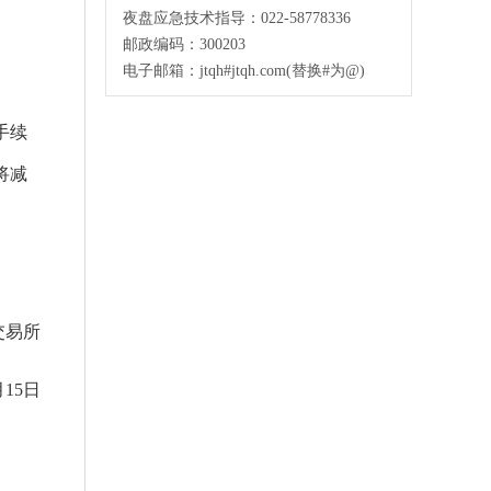
夜盘应急技术指导：022-58778336
邮政编码：300203
电子邮箱：jtqh#jtqh.com(替换#为@)
手续
将减
易所
15日