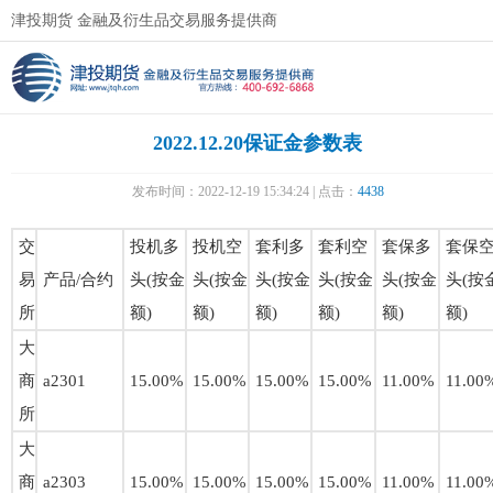
津投期货 金融及衍生品交易服务提供商
2022.12.20保证金参数表
发布时间：2022-12-19 15:34:24 | 点击：
4438
交
投机多
投机空
套利多
套利空
套保多
套保
易
产品/合约
头(按金
头(按金
头(按金
头(按金
头(按金
头(按
所
额)
额)
额)
额)
额)
额)
大
商
a2301
15.00%
15.00%
15.00%
15.00%
11.00%
11.00
所
大
商
a2303
15.00%
15.00%
15.00%
15.00%
11.00%
11.00