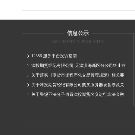
信息公示
INFORMATION PUBLICITY
12386 服务平台投诉指南
津投期货经纪有限公司-天津滨海新区分公司终止营
业的公告
关于落实《期货市场程序化交易管理规定》相关要
求,无限易终端版本调整及客户通知
关于津投期货经纪有限公司购买服务器设备涉及关
联交易情况的公示
关于警惕不法分子假冒津投期货名义进行非法金融
活动的声明