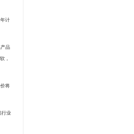
年计
铝产品
疲软，
铝价将
铝行业