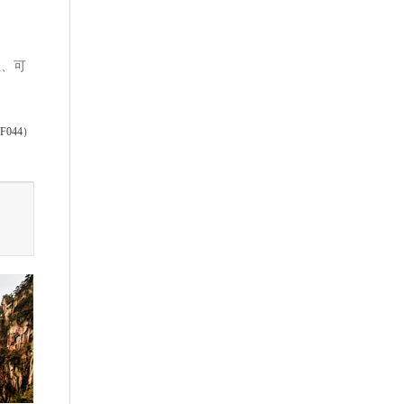
性、可
044）