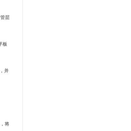
管层
平板
，并
明
弹，将