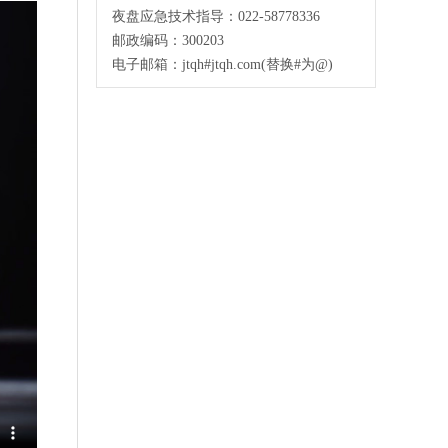
夜盘应急技术指导：022-58778336
邮政编码：300203
电子邮箱：jtqh#jtqh.com(替换#为@)