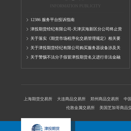
INFORMATION PUBLICITY
12386 服务平台投诉指南
津投期货经纪有限公司-天津滨海新区分公司终止营
业的公告
关于落实《期货市场程序化交易管理规定》相关要
求,无限易终端版本调整及客户通知
关于津投期货经纪有限公司购买服务器设备涉及关
联交易情况的公示
关于警惕不法分子假冒津投期货名义进行非法金融
活动的声明
上海期货交易所
大连商品交易所
郑州商品交易所
中
伦敦金属交易所
美国芝加哥商品