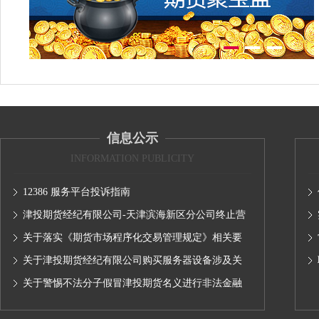
信息公示
INFORMATION PUBLICITY
12386 服务平台投诉指南
津投期货经纪有限公司-天津滨海新区分公司终止营
业的公告
关于落实《期货市场程序化交易管理规定》相关要
求,无限易终端版本调整及客户通知
关于津投期货经纪有限公司购买服务器设备涉及关
联交易情况的公示
关于警惕不法分子假冒津投期货名义进行非法金融
活动的声明