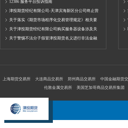
12386 服务平台投诉指南
津投期货经纪有限公司-天津滨海新区分公司终止营
业的公告
关于落实《期货市场程序化交易管理规定》相关要
求,无限易终端版本调整及客户通知
关于津投期货经纪有限公司购买服务器设备涉及关
联交易情况的公示
关于警惕不法分子假冒津投期货名义进行非法金融
活动的声明
上海期货交易所
大连商品交易所
郑州商品交易所
中国金融期货
伦敦金属交易所
美国芝加哥商品交易所集团